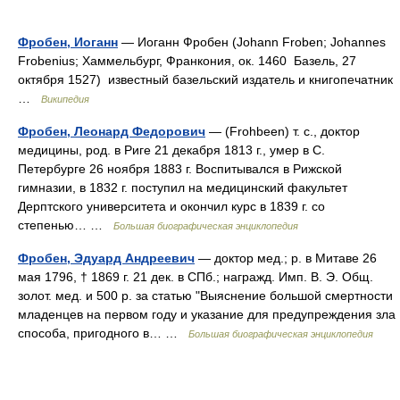
Фробен, Иоганн
— Иоганн Фробен (Johann Froben; Johannes
Frobenius; Хаммельбург, Франкония, ок. 1460 Базель, 27
октября 1527) известный базельский издатель и книгопечатник
…
Википедия
Фробен, Леонард Федорович
— (Frohbeen) т. с., доктор
медицины, род. в Риге 21 декабря 1813 г., умер в С.
Петербурге 26 ноября 1883 г. Воспитывался в Рижской
гимназии, в 1832 г. поступил на медицинский факультет
Дерптского университета и окончил курс в 1839 г. со
степенью… …
Большая биографическая энциклопедия
Фробен, Эдуард Андреевич
— доктор мед.; р. в Митаве 26
мая 1796, † 1869 г. 21 дек. в СПб.; награжд. Имп. В. Э. Общ.
золот. мед. и 500 р. за статью "Выяснение большой смертности
младенцев на первом году и указание для предупреждения зла
способа, пригодного в… …
Большая биографическая энциклопедия