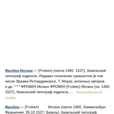
Фробен Иоганн
— (Froben) (около 1460 1527), базельский
типограф издатель. Издавал сочинения гуманистов (в том
числе Эразма Роттердамского, Т. Мора), античных авторов
и др. * * * ФРОБЕН Иоганн ФРОБЕН (Froben) Иоганн (ок. 1460
1527), базельский типограф издатель …
Энциклопедический
словарь
Фробен
— (Froben) Иоганн (около 1460, Хаммельбург,
Франкония, 26.10.1527, Базель), базельский типограф