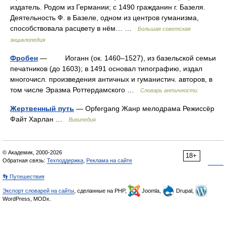
издатель. Родом из Германии; с 1490 гражданин г. Базеля.
Деятельность Ф. в Базеле, одном из центров гуманизма,
способствовала расцвету в нём… …
Большая советская
энциклопедия
Фробен
— Иоганн (ок. 1460–1527), из базельской семьи
печатников (до 1603); в 1491 основал типографию, издал
многочисл. произведения античных и гуманистич. авторов, в
том числе Эразма Роттердамского …
Словарь античности
Жертвенный путь
— Opfergang Жанр мелодрама Режиссёр
Файт Харлан …
Википедия
© Академик, 2000-2026
18+
Обратная связь:
Техподдержка
,
Реклама на сайте
👣 Путешествия
Экспорт словарей на сайты
, сделанные на PHP,
Joomla,
Drupal,
WordPress, MODx.