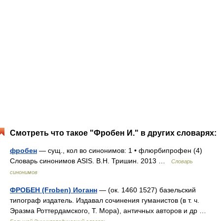
Смотреть что такое "Фробен И." в других словарях:
фробен
— сущ., кол во синонимов: 1 • флюрбипрофен (4)
Словарь синонимов ASIS. В.Н. Тришин. 2013 …
Словарь
синонимов
ФРОБЕН (Froben) Иоганн
— (ок. 1460 1527) базельский
типограф издатель. Издавал сочинения гуманистов (в т. ч.
Эразма Роттердамского, Т. Мора), античных авторов и др …