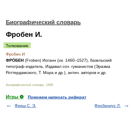
Биографический словарь
Фробен И.
Толкование
Фробен И.
ФРÓБЕН
(Froben) Иоганн (ок. 1460–1527), базельский
типограф-издатель. Издавал соч. гуманистов (Эразма
Роттердамского, Т. Мора и др.), антич. авторов и др.
Биографический словарь
.
1998
.
Игры ⚽
Поможем написать реферат
Фриш С. Э.
Фробениус Л.